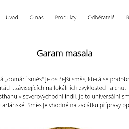
Úvod
O nás
Produkty
Odběratelé
R
Garam masala
á „domácí směs" je ostřejší směs, která se podobně
ách, závisejících na lokálních zvyklostech a chut
thanu v severovýchodní Indii. Je to universální 
tariánské. Směs je vhodné na začátku přípravy opr