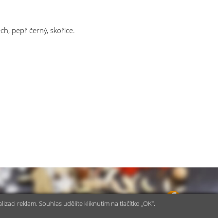
ch, pepř černý, skořice.
aci reklam. Souhlas udělíte kliknutím na tlačítko „OK“.