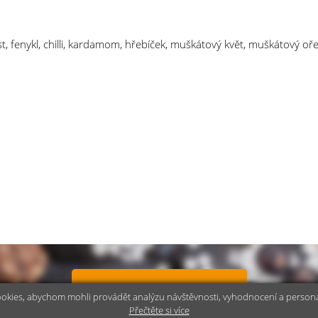
t, fenykl, chilli, kardamom, hřebíček, muškátový květ, muškátový oře
Kontaktujte nás
ookies, abychom mohli provádět analýzu návštěvnosti, vyhodnocení a personaliz
Přečtěte si více