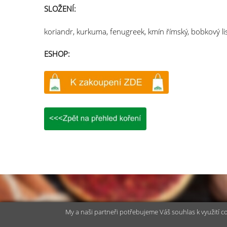
SLOŽENÍ:
koriandr, kurkuma, fenugreek, kmín římský, bobkový lis
ESHOP:
My a naši partneři potřebujeme Váš souhlas k využití c