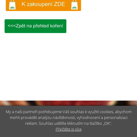
My a naši partneři potřebujeme Váš souhlas k využití cookies, abychom
mohli provádět analýzu návštěvnosti, vyhodnocení a personalizaci
Kontaktujte nás
reklam. Souhlas udělíte kliknutím na tlačítko „OK“.
Přečtěte si více