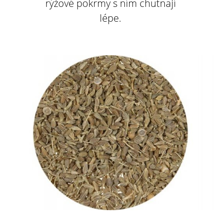
rýžové pokrmy s ním chutnají
lépe.