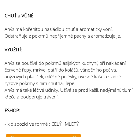
CHUŤ a VŮNĚ:
Anýz má kořenitou nasládlou chuť a aromaticky voní.
Odstraňuje z pokrmů nepříjemné pachy a aromatizuje je.
VYUŽITÍ:
Anýz se používá do pokrmů asijských kuchyní, při nakládání
červené řepy, mrkve, patří do koláčů, vánočního pečiva,
anýzových placiček, mléčné polévky, ovesné kaše a sladké
rýžové pokrmy s ním chutnají lépe.
Anýz má také léčivé účinky. Užívá se proti kašli, nadýmání, tlumí
křeče a podporuje trávení.
ESHOP:
- k dispozici ve formě : CELÝ , MLETÝ