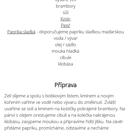
brambory
sůl
Kmín
Pepř
Paprika sladká
- doporučujeme papriku sladkou maďarskou
voda / vývar
olej / sádlo
mouka hladká
cibule
klobása
Příprava
Zelí slijeme a spolu s bobkovým listem, kmínem a novým
kořením vaříme ve vodě nebo vývaru do změknutí. Zvlášť
uvaříme se solí a kmínem na kostičky pokrájené brambory. Na
pánvi s olejem orestujeme cibuli a na kolečka nakrájenou
klobásu, zasypeme moukou a připravíme řidší jíšku. Na závěr
přidáme papriku, promícháme, odstavíme a necháme