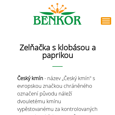
Zelňačka s klobásou a
paprikou
Český kmín
- název „Český kmín" s
evropskou značkou chráněného
označení původu náleží
dvouletému kmínu
vypěstovanému za kontrolovaných