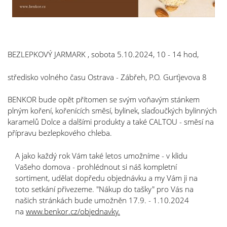
BEZLEPKOVÝ JARMARK , sobota 5.10.2024, 10 - 14 hod,
středisko volného času Ostrava - Zábřeh, P.O. Gurťjevova 8
BENKOR bude opět přítomen se svým voňavým stánkem
plným koření, kořenících směsí, bylinek, slaďoučkých bylinných
karamelů Dolce a dalšími produkty a také CALTOU - směsí na
přípravu bezlepkového chleba.
A jako každý rok Vám také letos umožníme - v klidu
Vašeho domova - prohlédnout si náš kompletní
sortiment, udělat dopředu objednávku a my Vám ji na
toto setkání přivezeme. "Nákup do tašky" pro Vás na
našich stránkách bude umožněn 17.9. - 1.10.2024
na
www.benkor.cz/objednavky
.