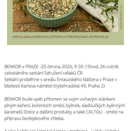
BENKOR v PRAZE -20.června 2026, 9.30-15hod, 26.ročník
c
elostátního
setkání
Sdružení celiaků ČR
Setkání proběhne v areálu Emauzského kláštera v Praze v
blízkosti Karlova náměstí (Vyšehradská 49, Praha 2)
BENKOR bude opět přítomen se svým voňavým stánkem
plným koření, kořenících směsí, bylinek, slaďoučkých bylinných
karamelů Dolce a dalšími produkty a také CALTOU - směsí na
přípravu bezlepkového chleba.