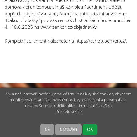
A jako každý rok Vám také letos umožníme - v klidu Vašeho
domova - prohlédnout si náš kompletní sortiment, udělat
dopředu objednávku a my Vám ji na toto setkání přivezeme.
"Nákup do tašky" pro Vás na našich stránkách bude umožněn
4. -18.6.2026 na www.benkor.cz/objednavky.
Kompletní sortiment naleznete na https://eshop.benkor.cz/.
My a naši partneři potřebujeme Váš souhlas k využití cookies, abychom
mohli provádět analýzu návštěvnosti, vyhodnocení a personalizaci
Kontaktujte nás
reklam. Souhlas udělíte kliknutím na tlačítko „OK“.
Přečtěte si více
2015 © Benkor s.r.o.
NE
Nastavení
OK